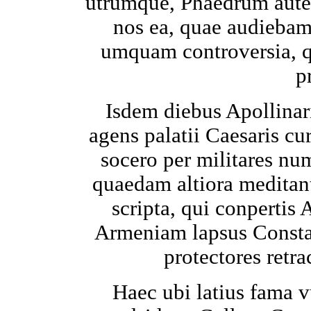
utrumque, Phaedrum autem
nos ea, quae audiebam
umquam controversia, q
p
Isdem diebus Apollinar
agens palatii Caesaris 
socero per militares nu
quaedam altiora meditant
scripta, qui conpertis
Armeniam lapsus Consta
protectores retra
Haec ubi latius fama v