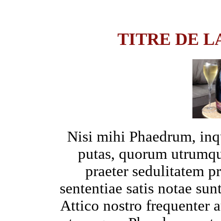
TITRE DE L
Nisi mihi Phaedrum, in
putas, quorum utrumqu
praeter sedulitatem p
sententiae satis notae su
Attico nostro frequenter 