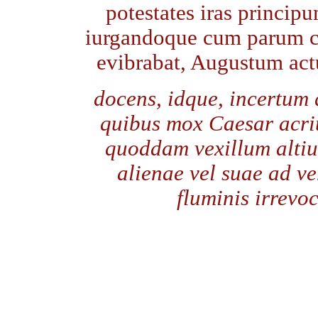
potestates iras princip
iurgandoque cum parum c
evibrabat, Augustum act
docens, idque, incertum 
quibus mox Caesar acriu
quoddam vexillum altius
alienae vel suae ad ve
fluminis irrevoc